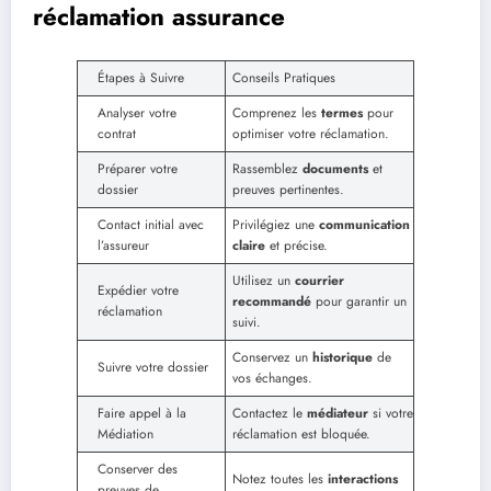
réclamation assurance
Étapes à Suivre
Conseils Pratiques
Analyser votre
Comprenez les
termes
pour
contrat
optimiser votre réclamation.
Préparer votre
Rassemblez
documents
et
dossier
preuves pertinentes.
Contact initial avec
Privilégiez une
communication
l’assureur
claire
et précise.
Utilisez un
courrier
Expédier votre
recommandé
pour garantir un
réclamation
suivi.
Conservez un
historique
de
Suivre votre dossier
vos échanges.
Faire appel à la
Contactez le
médiateur
si votre
Médiation
réclamation est bloquée.
Conserver des
Notez toutes les
interactions
preuves de