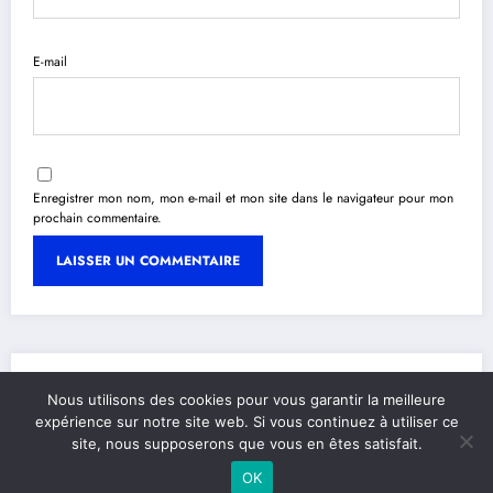
E-mail
Enregistrer mon nom, mon e-mail et mon site dans le navigateur pour mon
prochain commentaire.
A la une
Nous utilisons des cookies pour vous garantir la meilleure
expérience sur notre site web. Si vous continuez à utiliser ce
site, nous supposerons que vous en êtes satisfait.
OK